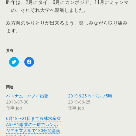
昨年は、2月にタイ、6月にカンボジア、11月にミャンマ
ーの、それぞれ大学へ渡航しました。
双方向のやりとりが出来るよう、楽しみながら取り組み
ます。
共有:
ク
F
リ
a
ッ
c
ク
e
し
b
て
o
T
o
関連
w
k
i
で
ベトナム・ハノイ出張
2019.6.25 NHKシブ5時
t
共
t
有
2018-07-30
2019-06-25
e
す
仕事 Job
仕事 Job
r
る
で
に
共
は
6月18〜21日まで農林水産省
有
ク
ASEAN事業の一環でカンボ
(
リ
新
ッ
ジア王立大学で180分間講義
し
ク